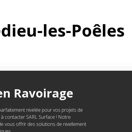
edieu-les-Poêles
en Ravoirage
parfaitement nivelée pour vos projets de
as à contacter SARL Surface ! Notre
 vous offrir des solutions de nivellement
iques.